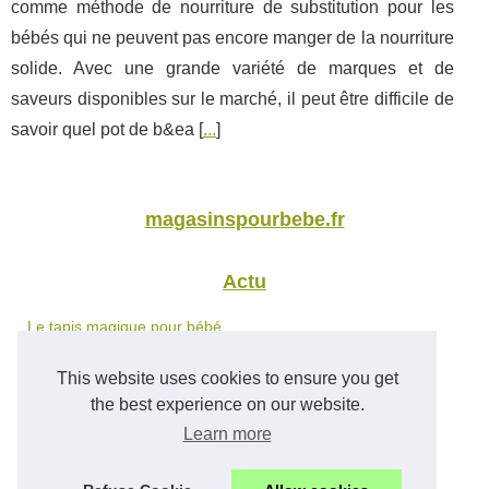
comme méthode de nourriture de substitution pour les
bébés qui ne peuvent pas encore manger de la nourriture
solide. Avec une grande variété de marques et de
saveurs disponibles sur le marché, il peut être difficile de
savoir quel pot de b&ea [
...
]
magasinspourbebe.fr
Actu
Le tapis magique pour bébé...
Le lait infantile: le...
This website uses cookies to ensure you get
the best experience on our website.
Nutrition
Learn more
Les pots de bébé: une...