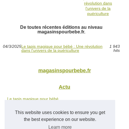
révolution dans
l'univers de la
puériculture
De toutes récentes éditions au niveau
magasinspourbebe.fr.
04/3/2025
Le tapis magique pour bébé : Une révolution
1 943
dans l'univers de la puériculture
hits
magasinspourbebe.fr
Actu
Le tapis magique pour bébé...
Le lait infantile: le...
This website uses cookies to ensure you get
the best experience on our website.
Nutrition
Learn more